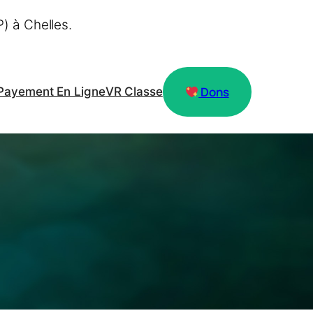
) à Chelles.
Dons
Payement En Ligne
VR Classe